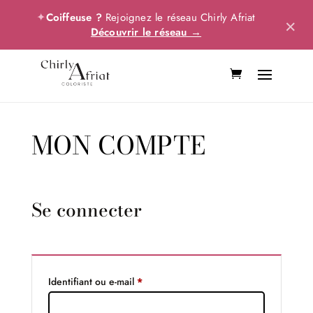
✦
Coiffeuse ?
Rejoignez le réseau Chirly Afriat
×
Découvrir le réseau →
MON COMPTE
Se connecter
Obligatoire
Identifiant ou e-mail
*