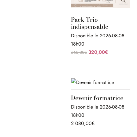
Pack Trio
indispensable
Disponible le 2026-08-08
18h00
Le
Le
320,00
€
660,00
€
prix
prix
initial
actuel
était :
est :
660,00€.
320,00€.
Devenir formatrice
Disponible le 2026-08-08
18h00
2 080,00
€