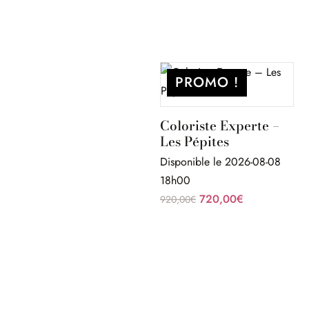
PROMO !
Coloriste Experte –
Les Pépites
Disponible le 2026-08-08
18h00
Le
Le
720,00
€
920,00
€
prix
prix
initial
actuel
était :
est :
920,00€.
720,00€.