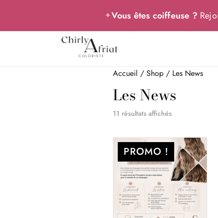
Vous êtes coiffeuse ?
Rejoi
✦
Accueil
/
Shop
/ Les News
Les News
Trié
11 résultats affichés
du
plus
PROMO !
récent
au
plus
ancien