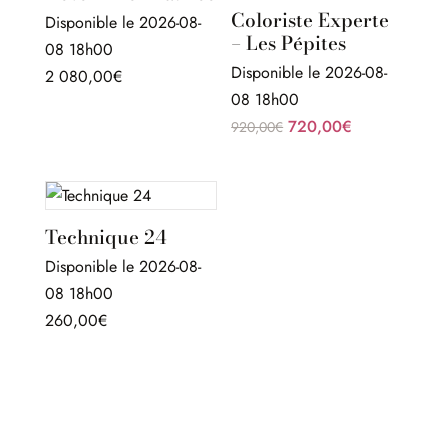
Coloriste Experte
Disponible le 2026-08-
– Les Pépites
08 18h00
Disponible le 2026-08-
2 080,00
€
08 18h00
Le
Le
720,00
€
920,00
€
prix
prix
initial
actuel
était :
est :
920,00€.
720,00€.
Technique 24
Disponible le 2026-08-
08 18h00
260,00
€