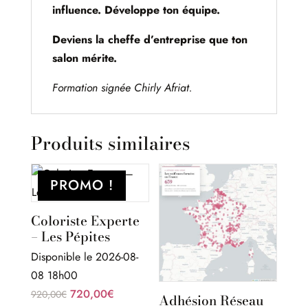
influence. Développe ton équipe.
Deviens la cheffe d’entreprise que ton
salon mérite.
Formation signée Chirly Afriat.
Produits similaires
PROMO !
Coloriste Experte
– Les Pépites
Disponible le 2026-08-
08 18h00
Le
Le
720,00
€
920,00
€
Adhésion Réseau