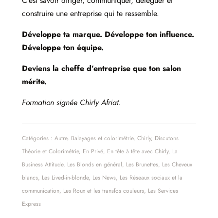
C’est savoir diriger, communiquer, déléguer et
construire une entreprise qui te ressemble.
Développe ta marque. Développe ton influence.
Développe ton équipe.
Deviens la cheffe d’entreprise que ton salon
mérite.
Formation signée Chirly Afriat.
Catégories :
Autre
,
Balayages et colorimétrie
,
Chirly
,
Discutons
Théorie et Colorimétrie
,
En Privé
,
En tête à tête avec Chirly
,
La
Business Attitude
,
Les Blonds en général
,
Les Brunettes
,
Les Cheveux
blancs
,
Les Lived-in-blonde
,
Les News
,
Les Réseaux sociaux et la
communication
,
Les Roux et les transfos couleurs
,
Les Services
Express