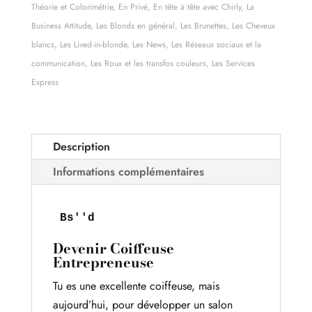
Théorie et Colorimétrie
,
En Privé
,
En tête à tête avec Chirly
,
La
Business Attitude
,
Les Blonds en général
,
Les Brunettes
,
Les Cheveux
blancs
,
Les Lived-in-blonde
,
Les News
,
Les Réseaux sociaux et la
communication
,
Les Roux et les transfos couleurs
,
Les Services
Express
Description
Informations complémentaires
Bs''d
Devenir Coiffeuse
Entrepreneuse
Tu es une excellente coiffeuse, mais
aujourd’hui, pour développer un salon