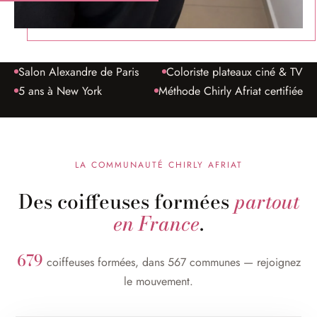
Salon Alexandre de Paris
Coloriste plateaux ciné & TV
5 ans à New York
Méthode Chirly Afriat certifiée
LA COMMUNAUTÉ CHIRLY AFRIAT
Des coiffeuses formées
partout
en France
.
679
coiffeuses formées, dans 567 communes — rejoignez
le mouvement.