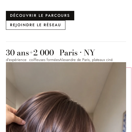
DÉCOUVRIR LE PARCOURS
REJOINDRE LE RÉSEAU
30 ans
+2 000
Paris · NY
d'expérience
coiffeuses formées
Alexandre de Paris, plateaux ciné