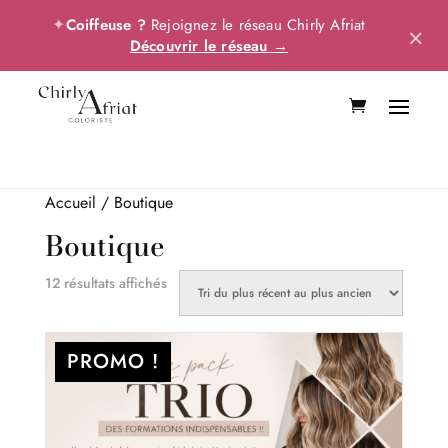
✦
Coiffeuse ?
Rejoignez le réseau Chirly Afriat
×
Découvrir le réseau →
Accueil
/ Boutique
Boutique
Trié
12 résultats affichés
du
plus
PROMO !
récent
au
plus
ancien