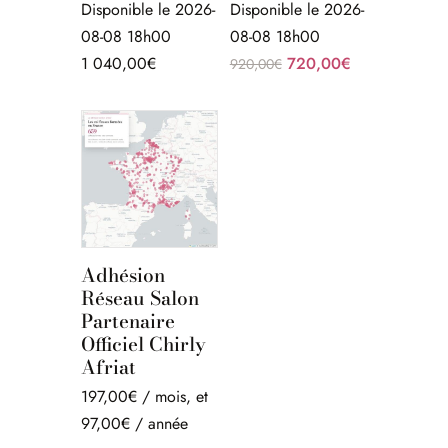
Disponible le 2026-
Disponible le 2026-
08-08 18h00
08-08 18h00
Le
Le
1 040,00
€
720,00
€
920,00
€
prix
prix
initial
actuel
était :
est :
920,00€.
720,00€.
Adhésion
Réseau Salon
Partenaire
Officiel Chirly
Afriat
197,00
€
/ mois
, et
97,00
€
/ année