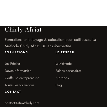
initial
actuel
était :
est :
660,00€.
320,00€.
Chirly Afriat
Formations en balayage & coloration pour coiffeuses. La
Méthode Chirly Afriat, 30 ans d'expertise.
FORMATIONS
LE RÉSEAU
Les Pépites
La Méthode
Devenir formatrice
Salons partenaires
Coiffeuse entrepreneuse
À propos
Toutes les formations
Blog
CONTACT
contact@afriatchirly.com