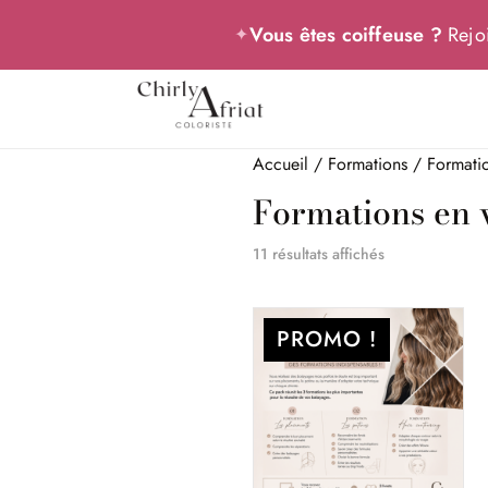
Vous êtes coiffeuse ?
Rejoi
✦
Accueil
/
Formations
/ Formatio
Formations en 
Trié
11 résultats affichés
du
plus
PROMO !
récent
au
plus
ancien