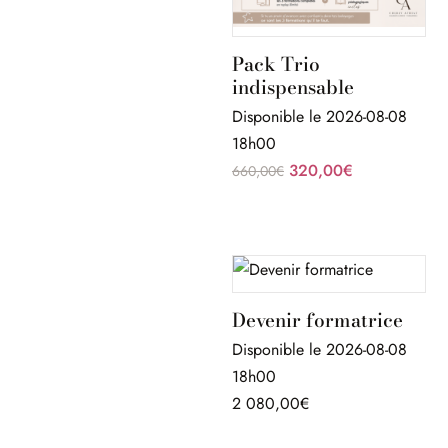
Pack Trio
indispensable
Disponible le 2026-08-08
18h00
Le
Le
320,00
€
660,00
€
prix
prix
initial
actuel
était :
est :
660,00€.
320,00€.
Devenir formatrice
Disponible le 2026-08-08
18h00
2 080,00
€