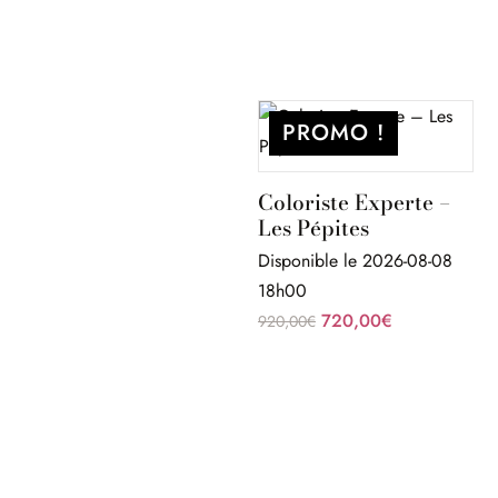
PROMO !
Coloriste Experte –
Les Pépites
Disponible le 2026-08-08
18h00
Le
Le
720,00
€
920,00
€
prix
prix
initial
actuel
était :
est :
920,00€.
720,00€.