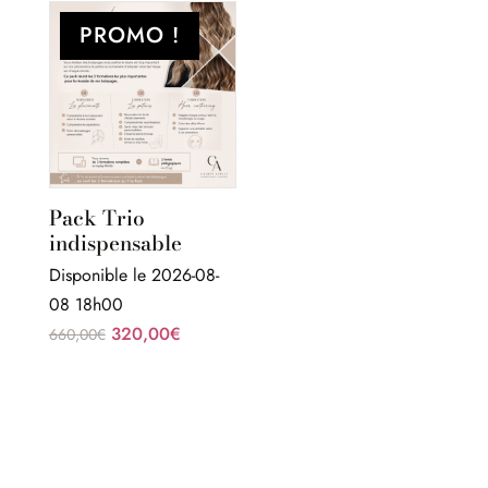
PROMO !
Pack Trio
indispensable
Disponible le 2026-08-
08 18h00
Le
Le
320,00
€
660,00
€
prix
prix
initial
actuel
était :
est :
660,00€.
320,00€.