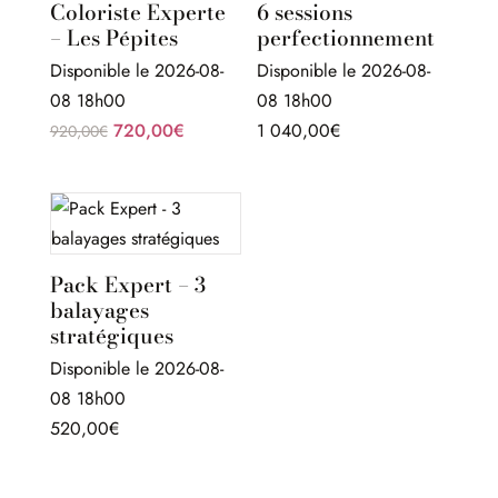
Coloriste Experte
6 sessions
– Les Pépites
perfectionnement
Disponible le 2026-08-
Disponible le 2026-08-
08 18h00
08 18h00
Le
Le
720,00
€
1 040,00
€
920,00
€
prix
prix
initial
actuel
était :
est :
920,00€.
720,00€.
Pack Expert – 3
balayages
stratégiques
Disponible le 2026-08-
08 18h00
520,00
€