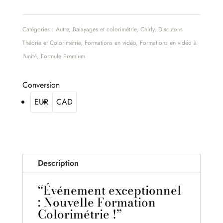
Catégories :
Autre
,
Balayages et colorimétrie
,
Chirly
,
Discutons
Théorie et Colorimétrie
,
Formations en vidéo
,
Formations en vidéo à
l'unité
,
Formule Premium
Conversion
EUR
CAD
Description
“Événement exceptionnel
: Nouvelle Formation
Colorimétrie !”