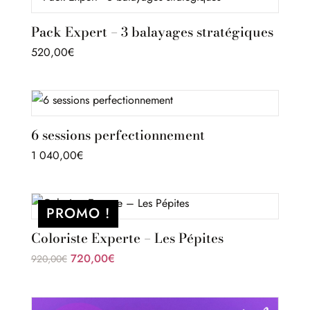
Pack Expert – 3 balayages stratégiques
520,00
€
6 sessions perfectionnement
1 040,00
€
PROMO !
Coloriste Experte – Les Pépites
Le
Le
720,00
€
920,00
€
prix
prix
initial
actuel