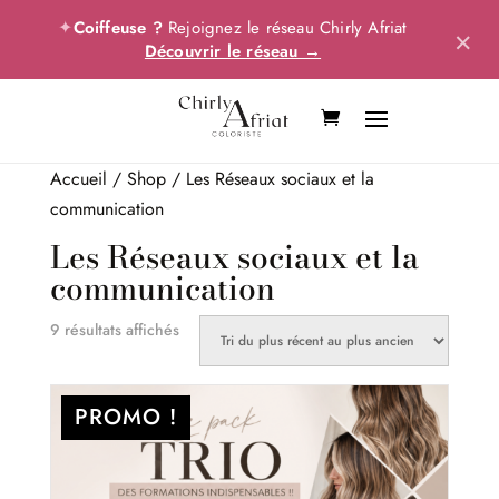
✦
Coiffeuse ?
Rejoignez le réseau Chirly Afriat
×
Découvrir le réseau →
Accueil
/
Shop
/ Les Réseaux sociaux et la
communication
Les Réseaux sociaux et la
communication
Trié
9 résultats affichés
du
plus
PROMO !
récent
au
plus