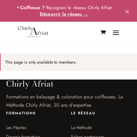
✦
Coiffeuse ?
Rejoignez le réseau Chirly Afriat
×
Découvrir le réseau →
This page is only available to members.
Chirly Afriat
Formations en balayage & coloration pour coiffeuses. La
Méthode Chirly Afriat, 30 ans d'expertise.
FORMATIONS
LE RÉSEAU
Les Pépites
La Méthode
Devenir formatrice
Salons partenaires