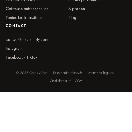
Coiffeuse entrepreneuse
À propos
Toutes les formations
Blog
CONTACT
contact@afriatchirly.com
Instagram
Facebook · TikTok
© 2026 Chirly Afriat — Tous droits réservés · Mentions légales ·
Confidentialité · CGV