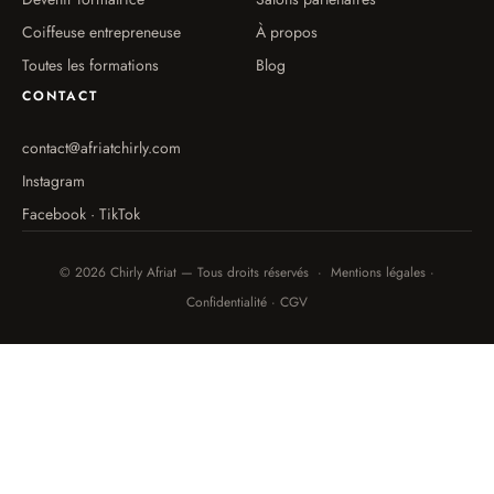
Coiffeuse entrepreneuse
À propos
Toutes les formations
Blog
CONTACT
contact@afriatchirly.com
Instagram
Facebook · TikTok
© 2026 Chirly Afriat — Tous droits réservés · Mentions légales ·
Confidentialité · CGV