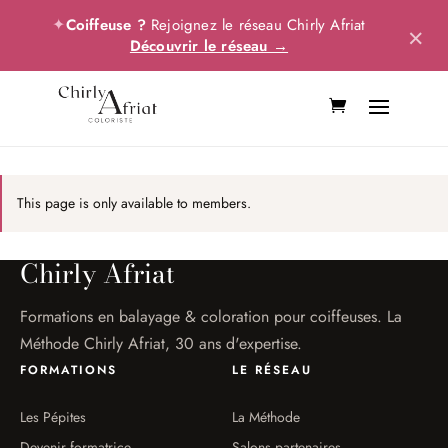
✦
Coiffeuse ?
Rejoignez le réseau Chirly Afriat
×
Découvrir le réseau →
This page is only available to members.
Chirly Afriat
Formations en balayage & coloration pour coiffeuses. La
Méthode Chirly Afriat, 30 ans d'expertise.
FORMATIONS
LE RÉSEAU
Les Pépites
La Méthode
Devenir formatrice
Salons partenaires