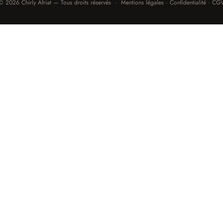
© 2026 Chirly Afriat — Tous droits réservés · Mentions légales · Confidentialité · CG