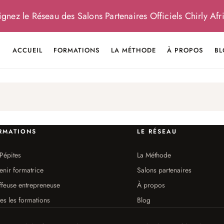
gnez le Réseau des Salons Partenaires Officiels Chirly Afri
ACCUEIL
FORMATIONS
LA MÉTHODE
À PROPOS
BL
RMATIONS
LE RÉSEAU
Pépites
La Méthode
enir formatrice
Salons partenaires
ffeuse entrepreneuse
À propos
es les formations
Blog