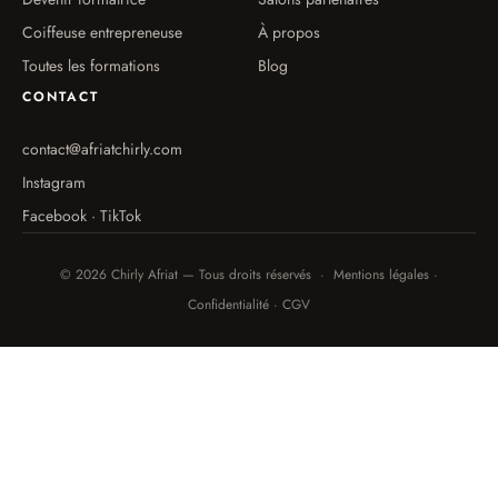
Coiffeuse entrepreneuse
À propos
Toutes les formations
Blog
CONTACT
contact@afriatchirly.com
Instagram
Facebook · TikTok
© 2026 Chirly Afriat — Tous droits réservés · Mentions légales ·
Confidentialité · CGV