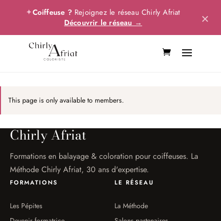
✦
Coiffeuse ?
Rejoignez le réseau Chirly Afriat
×
Découvrir le réseau →
This page is only available to members.
Chirly Afriat
Formations en balayage & coloration pour coiffeuses. La
Méthode Chirly Afriat, 30 ans d'expertise.
FORMATIONS
LE RÉSEAU
Les Pépites
La Méthode
Devenir formatrice
Salons partenaires