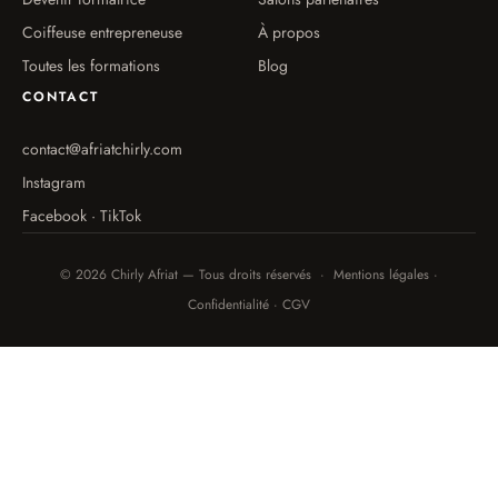
Coiffeuse entrepreneuse
À propos
Toutes les formations
Blog
CONTACT
contact@afriatchirly.com
Instagram
Facebook · TikTok
© 2026 Chirly Afriat — Tous droits réservés · Mentions légales ·
Confidentialité · CGV