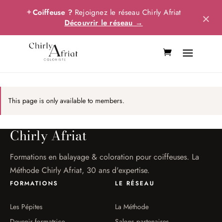
✦
Coiffeuse ?
Rejoignez le réseau Chirly Afriat
×
Découvrir le réseau →
This page is only available to members.
Chirly Afriat
Formations en balayage & coloration pour coiffeuses. La
Méthode Chirly Afriat, 30 ans d'expertise.
FORMATIONS
LE RÉSEAU
Les Pépites
La Méthode
Devenir formatrice
Salons partenaires