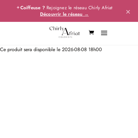
✦
Coiffeuse ?
Rejoignez le réseau Chirly Afriat
×
Découvrir le réseau →
Ce produit sera disponible le 2026-08-08 18h00
Pack indécent
15 Formations essentielles à un prix incroyable!!!
1 300,00
€