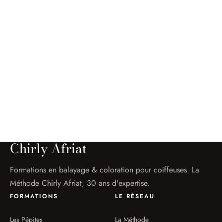
Chirly Afriat
Coloriste
Chirly Afriat
Formations en balayage & coloration pour coiffeuses. La
Méthode Chirly Afriat, 30 ans d'expertise.
FORMATIONS
LE RÉSEAU
Les Pépites
La Méthode