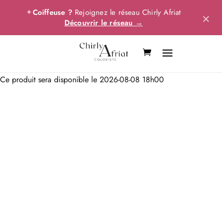
✦
Coiffeuse ?
Rejoignez le réseau Chirly Afriat
×
Découvrir le réseau →
Ce produit sera disponible le 2026-08-08 18h00
Pack Hashtag #
Toutes les dernières formations les plus en vogue sur
les réseaux sociaux
1 300,00
€