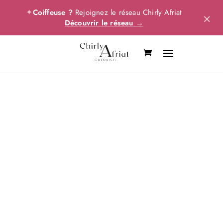
✦
Coiffeuse ?
Rejoignez le réseau Chirly Afriat
×
Découvrir le réseau →
Tous les packs
réunis
Toutes mes formations balayages
Le
Le
990,00
€
2 300,00
€
prix
prix