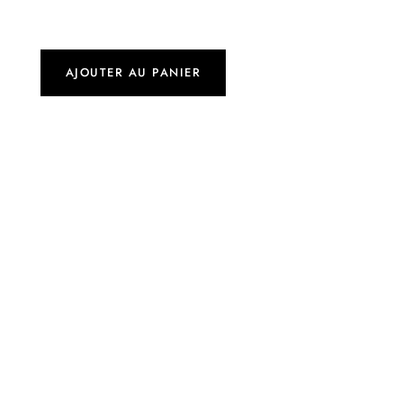
AJOUTER AU PANIER
Chirly Afriat
Coloriste