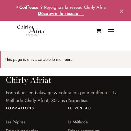
✦
Coiffeuse ?
Rejoignez le réseau Chirly Afriat
×
Découvrir le réseau →
This page is only available to members.
Chirly Afriat
Formations en balayage & coloration pour coiffeuses. La
Méthode Chirly Afriat, 30 ans d'expertise.
FORMATIONS
LE RÉSEAU
Les Pépites
La Méthode
Devenir formatrice
Salons partenaires