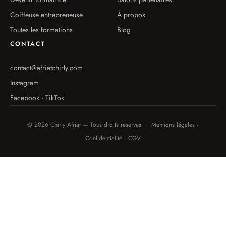
Coiffeuse entrepreneuse
À propos
Toutes les formations
Blog
CONTACT
contact@afriatchirly.com
Instagram
Facebook · TikTok
© 2026 Chirly Afriat — Tous droits réservés · Mentions légales ·
Confidentialité · CGV