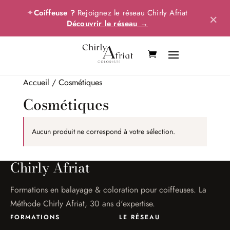
✦
Coiffeuse ?
Rejoignez le réseau Chirly Afriat
×
Découvrir le réseau →
Accueil
/ Cosmétiques
Cosmétiques
Aucun produit ne correspond à votre sélection.
Chirly Afriat
Formations en balayage & coloration pour coiffeuses. La
Méthode Chirly Afriat, 30 ans d'expertise.
FORMATIONS
LE RÉSEAU