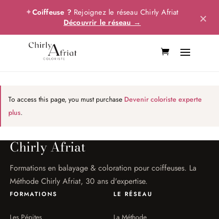
✦
Coiffeuse ?
Rejoignez le réseau Chirly Afriat
×
Découvrir le réseau →
To access this page, you must purchase
Devenir coloriste experte
plus
.
Chirly Afriat
Formations en balayage & coloration pour coiffeuses. La
Méthode Chirly Afriat, 30 ans d'expertise.
FORMATIONS
LE RÉSEAU
Les Pépites
La Méthode