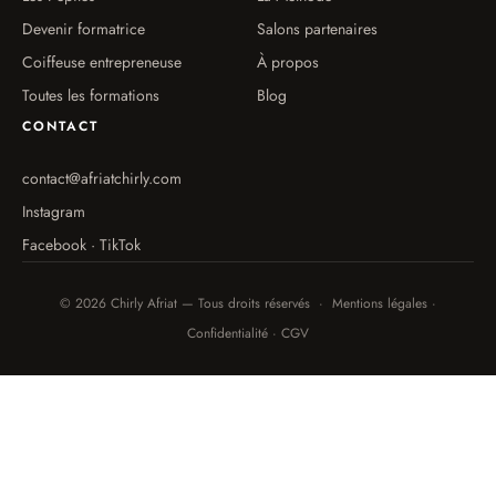
Devenir formatrice
Salons partenaires
Coiffeuse entrepreneuse
À propos
Toutes les formations
Blog
CONTACT
contact@afriatchirly.com
Instagram
Facebook · TikTok
© 2026 Chirly Afriat — Tous droits réservés · Mentions légales ·
Confidentialité · CGV