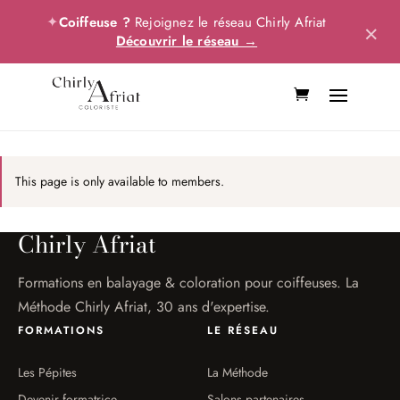
✦
Coiffeuse ?
Rejoignez le réseau Chirly Afriat
×
Découvrir le réseau →
This page is only available to members.
Chirly Afriat
Formations en balayage & coloration pour coiffeuses. La
Méthode Chirly Afriat, 30 ans d'expertise.
FORMATIONS
LE RÉSEAU
Les Pépites
La Méthode
Devenir formatrice
Salons partenaires