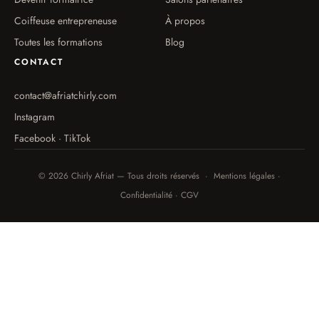
Coiffeuse entrepreneuse
À propos
Toutes les formations
Blog
CONTACT
contact@afriatchirly.com
Instagram
Facebook · TikTok
© 2026 Chirly Afriat — Tous droits réservés · Mentions légales ·
Confidentialité · CGV