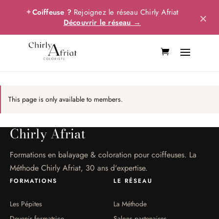
✦
Coiffeuse ?
Rejoignez le réseau Chirly Afriat
×
Découvrir le réseau →
This page is only available to members.
Chirly Afriat
Formations en balayage & coloration pour coiffeuses. La
Méthode Chirly Afriat, 30 ans d'expertise.
FORMATIONS
LE RÉSEAU
Les Pépites
La Méthode
Devenir formatrice
Salons partenaires