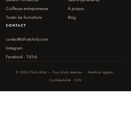
Coiffeuse entrepreneuse
À propos
Toutes les formations
Blog
CONTACT
contact@afriatchirly.com
Instagram
Facebook · TikTok
© 2026 Chirly Afriat — Tous droits réservés · Mentions légales ·
Confidentialité · CGV