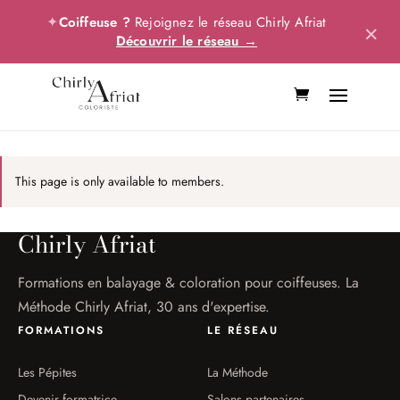
✦
Coiffeuse ?
Rejoignez le réseau Chirly Afriat
×
Découvrir le réseau →
This page is only available to members.
Chirly Afriat
Formations en balayage & coloration pour coiffeuses. La
Méthode Chirly Afriat, 30 ans d'expertise.
FORMATIONS
LE RÉSEAU
Les Pépites
La Méthode
Devenir formatrice
Salons partenaires