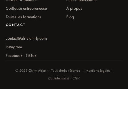
Coiffeuse entrepreneuse
À propos
Toutes les formations
Blog
CONTACT
contact@afriatchirly.com
Instagram
Facebook · TikTok
© 2026 Chirly Afriat — Tous droits réservés · Mentions légales ·
Confidentialité · CGV