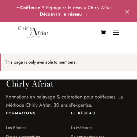
✦
Coiffeuse ?
Rejoignez le réseau Chirly Afriat
×
Découvrir le réseau →
This page is only available to members.
Chirly Afriat
Formations en balayage & coloration pour coiffeuses. La
Méthode Chirly Afriat, 30 ans d'expertise.
FORMATIONS
LE RÉSEAU
Les Pépites
La Méthode
Devenir formatrice
Salons partenaires