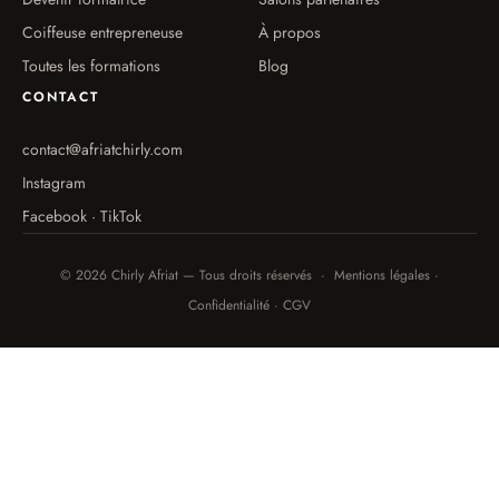
Coiffeuse entrepreneuse
À propos
Toutes les formations
Blog
CONTACT
contact@afriatchirly.com
Instagram
Facebook · TikTok
© 2026 Chirly Afriat — Tous droits réservés · Mentions légales ·
Confidentialité · CGV