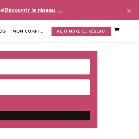
×
at
Découvrir le réseau →
OG
MON COMPTE
REJOINDRE LE RÉSEAU