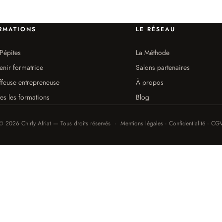
RMATIONS
LE RÉSEAU
Pépites
La Méthode
enir formatrice
Salons partenaires
ffeuse entrepreneuse
À propos
es les formations
Blog
© 2026 Chirly Afriat — Tous droits réservés · Mentions légales · Confidentialité · CG