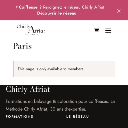
✦
Coiffeuse ?
Rejoignez le réseau Chirly Afriat
×
Découvrir le réseau →
Paris
This page is only available to members.
Chirly Afriat
Formations en balayage & coloration pour coiffeuses. La
Méthode Chirly Afriat, 30 ans d'expertise.
FORMATIONS
LE RÉSEAU