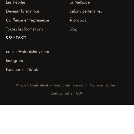
Les Pépites
La Méthode
Devenir formatrice
Salons partenaires
Coiffeuse entrepreneuse
À propos
Toutes les formations
Blog
CONTACT
contact@afriatchirly.com
Instagram
Facebook · TikTok
© 2026 Chirly Afriat — Tous droits réservés · Mentions légales ·
Confidentialité · CGV