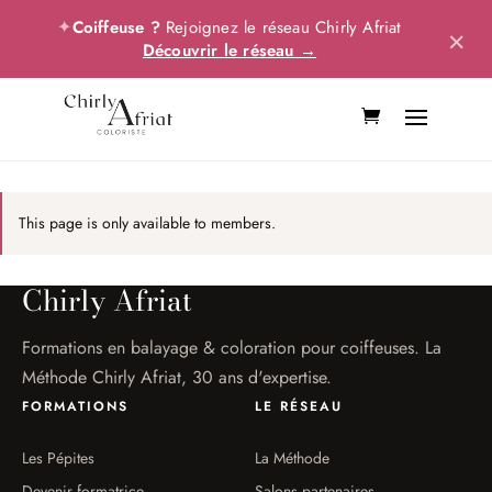
✦
Coiffeuse ?
Rejoignez le réseau Chirly Afriat
×
Découvrir le réseau →
This page is only available to members.
Chirly Afriat
Formations en balayage & coloration pour coiffeuses. La
Méthode Chirly Afriat, 30 ans d'expertise.
FORMATIONS
LE RÉSEAU
Les Pépites
La Méthode
Devenir formatrice
Salons partenaires