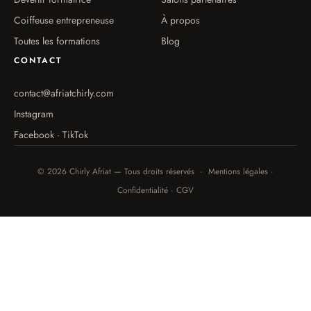
Coiffeuse entrepreneuse
À propos
Toutes les formations
Blog
CONTACT
contact@afriatchirly.com
Instagram
Facebook · TikTok
© 2026 Chirly Afriat — Tous droits réservés · Mentions légales ·
Confidentialité · CGV