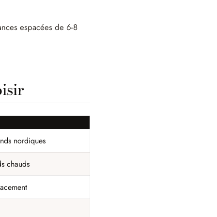
 séances espacées de 6-8
isir
onds nordiques
ds chauds
placement