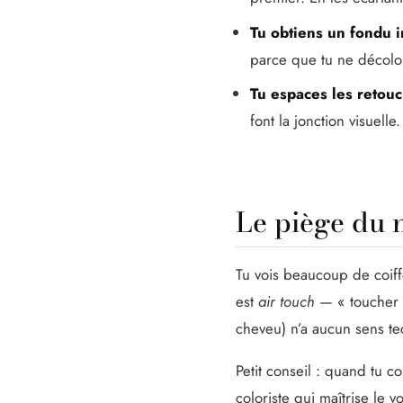
Tu obtiens un fondu i
parce que tu ne décolo
Tu espaces les retouc
font la jonction visuell
Le piège du n
Tu vois beaucoup de coiffe
est
air touch
— « toucher d
cheveu) n’a aucun sens te
Petit conseil : quand tu 
coloriste qui maîtrise le v