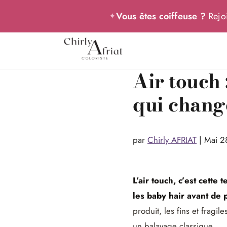
Vous êtes coiffeuse ?
Rejoi
✦
Air touch 
qui chang
par
Chirly AFRIAT
|
Mai 2
L’air touch, c’est cette
les baby hair avant de 
produit, les fins et fragil
un balayage classique.