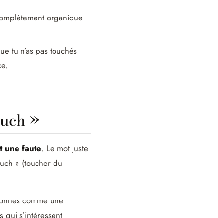
 complètement organique
ue tu n’as pas touchés
ce.
ouch »
t une faute
. Le mot juste
ouch » (toucher du
itionnes comme une
s qui s’intéressent