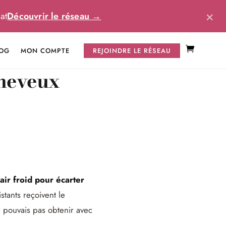
×
at
Découvrir le réseau →
OG
MON COMPTE
REJOINDRE LE RÉSEAU
cheveux
air froid pour écarter
stants reçoivent le
ne pouvais pas obtenir avec