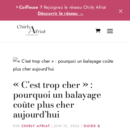
✦
Coiffeuse ?
Rejoignez le réseau Chirly Afriat
×
Découvrir le réseau →
« C’est trop cher » :
pourquoi un balayage
coûte plus cher
aujourd’hui
PAR
CHIRLY AFRIAT
|
JUIN 12, 2026
|
GUIDE &