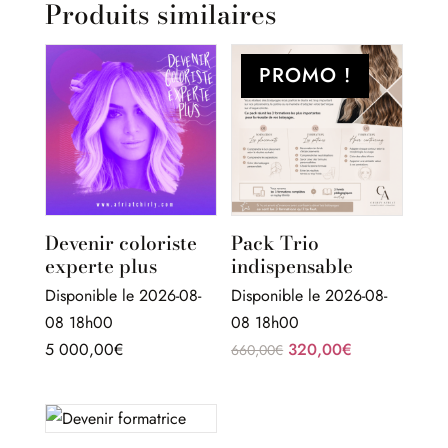
Produits similaires
PROMO !
Devenir coloriste
Pack Trio
experte plus
indispensable
Disponible le 2026-08-
Disponible le 2026-08-
08 18h00
08 18h00
Le
Le
5 000,00
€
320,00
€
660,00
€
prix
prix
initial
actuel
était :
est :