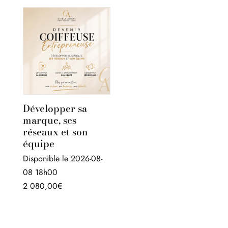
initial
actuel
était :
est :
660,00€.
320,00€.
Développer sa
marque, ses
réseaux et son
équipe
Disponible le 2026-08-
08 18h00
2 080,00
€