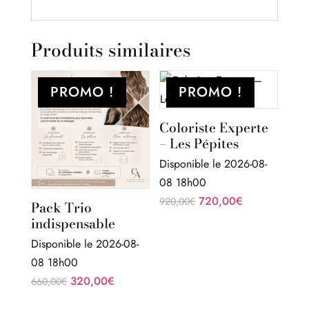
Produits similaires
PROMO !
PROMO !
Coloriste Experte
– Les Pépites
Disponible le 2026-08-
08 18h00
Le
Le
720,00
€
920,00
€
Pack Trio
prix
prix
indispensable
initial
actuel
Disponible le 2026-08-
était :
est :
08 18h00
920,00€.
720,00€.
Le
Le
320,00
€
660,00
€
prix
prix