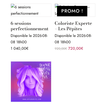
PROMO !
6 sessions
Coloriste Experte
perfectionnement
– Les Pépites
Disponible le 2026-08-
Disponible le 2026-08-
08 18h00
08 18h00
Le
Le
1 040,00
€
720,00
€
920,00
€
prix
prix
initial
actuel
était :
est :
920,00€.
720,00€.