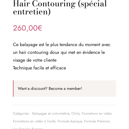
Hair Contouring (spécial
entretien)
260,00
€
Ce balayage est le plus tendance du moment avec
un hair contouring doux qui met en évidence le
visage de votre cliente
Technique facile et efficace
Want a discount? Become a member!
Catégories :
Balayages et colorimétrie
,
Chirly
,
Formations en vidéo
,
Formations en vidéo à l'unité
,
Formule basique
,
Formule Premium
,