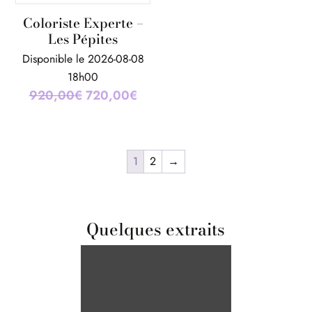
Coloriste Experte –
Les Pépites
Disponible le 2026-08-08
18h00
920,00
€
Le
720,00
€
Le
prix
prix
initial
actuel
était :
est :
1
2
→
920,00€.
720,00€.
Quelques extraits