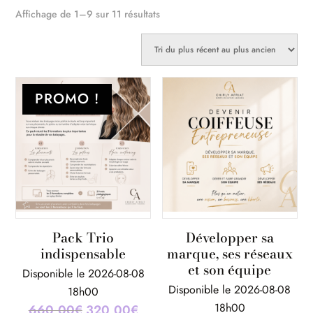
Trié
Affichage de 1–9 sur 11 résultats
du
plus
récent
au
PROMO !
plus
ancien
Pack Trio
Développer sa
indispensable
marque, ses réseaux
et son équipe
Disponible le 2026-08-08
Disponible le 2026-08-08
18h00
18h00
660,00
€
Le
320,00
€
Le