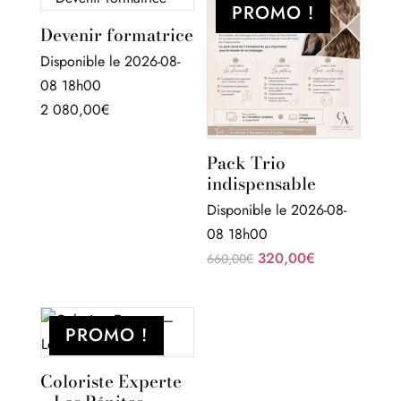
PROMO !
Devenir formatrice
Disponible le 2026-08-
08 18h00
2 080,00
€
Pack Trio
indispensable
Disponible le 2026-08-
08 18h00
Le
Le
320,00
€
660,00
€
prix
prix
initial
actuel
était :
est :
PROMO !
660,00€.
320,00€.
Coloriste Experte