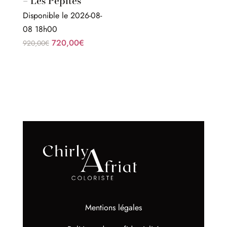
– Les Pépites
Disponible le 2026-08-
08 18h00
Le
Le
720,00
€
920,00
€
prix
prix
initial
actuel
était :
est :
920,00€.
720,00€.
Mentions légales