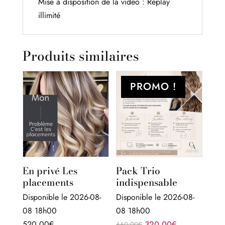
Mise à disposition de la vidéo : Replay
illimité
Produits similaires
PROMO !
En privé Les
Pack Trio
placements
indispensable
Disponible le 2026-08-
Disponible le 2026-08-
08 18h00
08 18h00
Le
Le
520,00
€
320,00
€
660,00
€