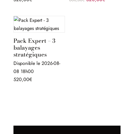
prix
prix
initial
actuel
était :
est :
660,00€.
320,00€.
Pack Expert – 3
balayages
stratégiques
Disponible le 2026-08-
08 18h00
520,00
€