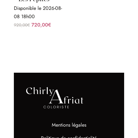
Disponible le 2026-08-
08 18h00
Le
Le
720,00
€
920,00
€
prix
prix
initial
actuel
était :
est :
920,00€.
720,00€.
Mentions légales