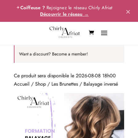
✦
Coiffeuse ?
Rejoignez le réseau Chirly Afriat
×
Découvrir le réseau →
Want a discount? Become a member!
Ce produit sera disponible le 2026-08-08 18h00
Accueil
/
Shop
/
Les Brunettes
/ Balayage inversé