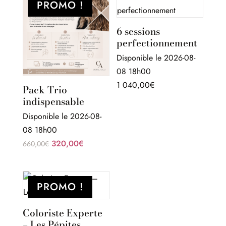
PROMO !
6 sessions
perfectionnement
Disponible le 2026-08-
08 18h00
1 040,00
€
Pack Trio
indispensable
Disponible le 2026-08-
08 18h00
Le
Le
320,00
€
660,00
€
prix
prix
initial
actuel
était :
est :
PROMO !
660,00€.
320,00€.
Coloriste Experte
– Les Pépites