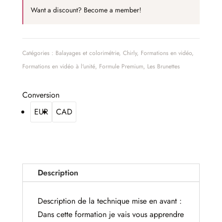
Balayage
Want a discount? Become a member!
ombré
fondu
Catégories :
Balayages et colorimétrie
,
Chirly
,
Formations en vidéo
,
Formations en vidéo à l'unité
,
Formule Premium
,
Les Brunettes
Conversion
EUR
CAD
Description
Description de la technique mise en avant :
Dans cette formation je vais vous apprendre