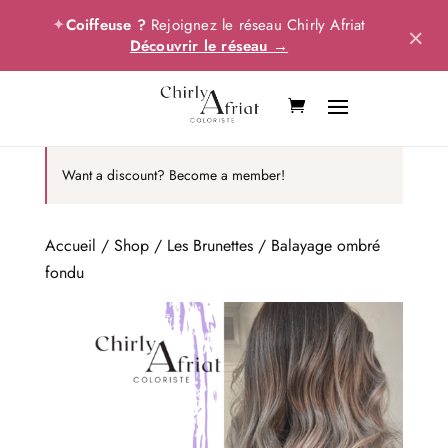
✦
Coiffeuse ?
Rejoignez le réseau Chirly Afriat
×
Découvrir le réseau →
Want a discount? Become a member!
Accueil
/
Shop
/
Les Brunettes
/ Balayage ombré
fondu