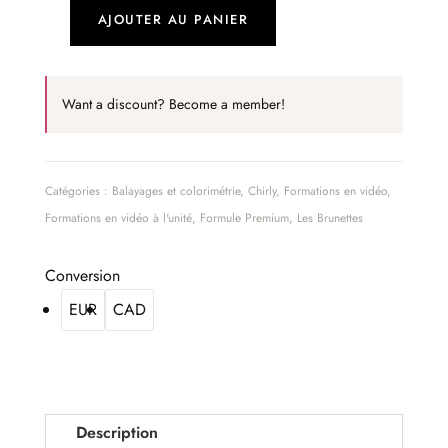
AJOUTER AU PANIER
quantité
de
Balayage
Want a discount? Become a member!
ombré
fondu
Catégories :
Balayages et colorimétrie
,
Chirly
,
Formations en vidéo
,
Formations en vidéo à l'unité
,
Formule Premium
,
Les Brunettes
Conversion
EUR
CAD
Description