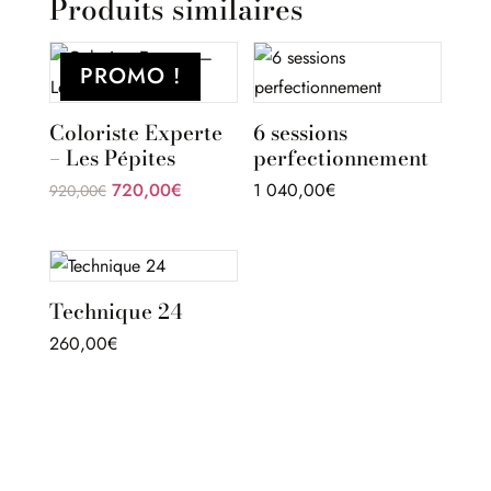
Produits similaires
PROMO !
Coloriste Experte
6 sessions
– Les Pépites
perfectionnement
Le
Le
720,00
€
1 040,00
€
920,00
€
prix
prix
initial
actuel
était :
est :
920,00€.
720,00€.
Technique 24
260,00
€